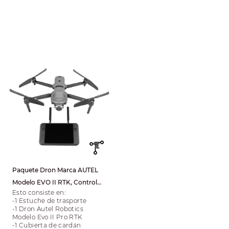
Paquete Dron Marca AUTEL
Modelo EVO II RTK, Control
Esto consiste en:
V3, Gimbal 6K
-1 Estuche de trasporte
-1 Dron Autel Robotics
Modelo Evo II Pro RTK
-1 Cubierta de cardán