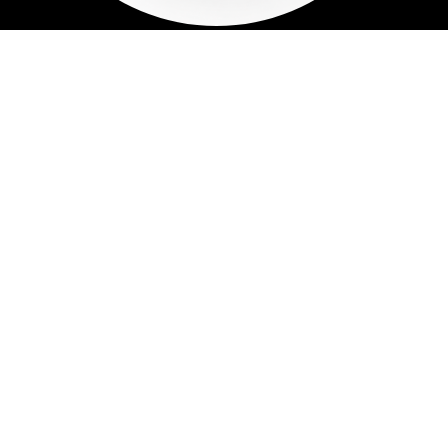
TODOS LOS
PRECIOS SON
MÁS IVA
Los precios de los productos, cambian todos los días
de acuerdo al tipo de cambio del ​Diario Oficial de la
Federación (DOF).