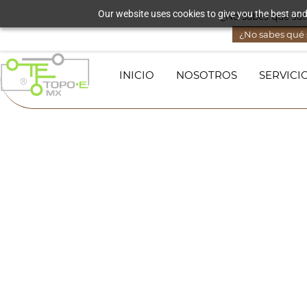
Skip to
Our website uses cookies to give you the best and
¿No sabes qué solu
lorena@topoequipos.mx
3321016582
main
content
¿No sabes qué s
INICIO
NOSOTROS
SERVICI