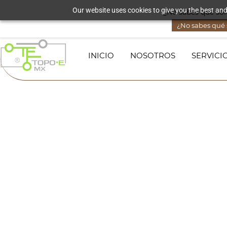
Skip to
Our website uses cookies to give you the best and
¿No sabes qué solu
lorena@topoequipos.mx
3321016582
main
content
¿No sabes qué s
INICIO
NOSOTROS
SERVICI