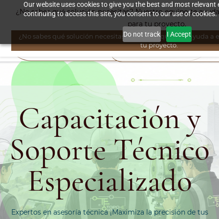
Skip to
Our website uses cookies to give you the best and most relevant 
¿No sabes qué solución necesitas? Nuestro equipo te ayuda a
continuing to access this site, you consent to our use of cookies.
main
para tu proyecto.
content
Do not track
I Accept
¿No sabes qué solución necesitas? Nuestro equipo te ayuda a el
tu proyecto.
Capacitación y
Soporte Técnico
Especializado
Expertos en asesoría técnica ¡Maximiza la precisión de tus