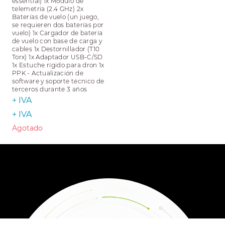
essential) 1x Módulo de
telemetría (2.4 GHz) 2x
Baterías de vuelo (un juego,
se requieren dos baterías por
vuelo) 1x Cargador de batería
de vuelo con base de carga y
cables 1x Destornillador (T10
Torx) 1x Adaptador USB-C/SD
1x Estuche rígido para dron 1x
PPK - Actualización de
software y soporte técnico de
terceros durante 3 años
+ IVA
+ IVA
Agotado