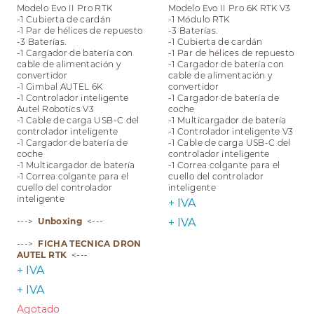
Modelo Evo II Pro RTK
Modelo Evo II Pro 6K RTK V3
-1 Cubierta de cardán
-1 Módulo RTK
-1 Par de hélices de repuesto
-3 Baterías.
-3 Baterías.
-1 Cubierta de cardán
-1 Cargador de batería con
-1 Par de hélices de repuesto
cable de alimentación y
-1 Cargador de batería con
convertidor
cable de alimentación y
-1 Gimbal AUTEL 6K
convertidor
-1 Controlador inteligente
-1 Cargador de batería de
Autel Robotics V3
coche
-1 Cable de carga USB-C del
-1 Multicargador de batería
controlador inteligente
-1 Controlador inteligente V3
-1 Cargador de batería de
-1 Cable de carga USB-C del
coche
controlador inteligente
-1 Multicargador de batería
-1 Correa colgante para el
-1 Correa colgante para el
cuello del controlador
cuello del controlador
inteligente
inteligente
+ IVA
--->
Unboxing
<---
+ IVA
--->
FICHA TECNICA DRON
AUTEL RTK
<---
+ IVA
+ IVA
Agotado