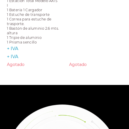
1 Estación Total Modelo AXIS
I
1 Batería 1 Cargador
1 Estuche de transporte
1 Correa para estuche de
trasporte.
1 Bastón de aluminio 2.6 mts.
altura
1 Tripie de aluminio
1 Prisma sencillo
+ IVA
+ IVA
Agotado
Agotado