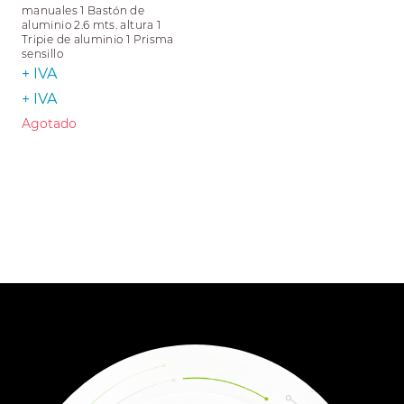
manuales 1 Bastón de
aluminio 2.6 mts. altura 1
Tripie de aluminio 1 Prisma
sensillo
+ IVA
+ IVA
Agotado