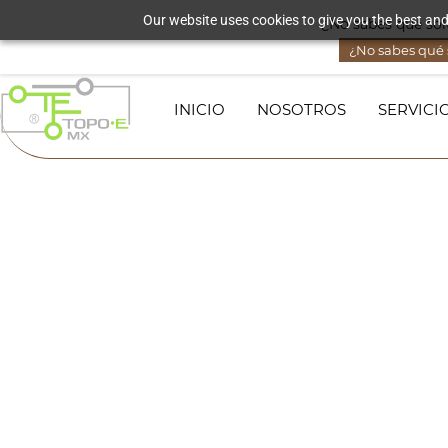
Skip to
Our website uses cookies to give you the best and
¿No sabes qué solu
lorena@topoequipos.mx
3321016582
main
content
¿No sabes qué s
INICIO
NOSOTROS
SERVICI