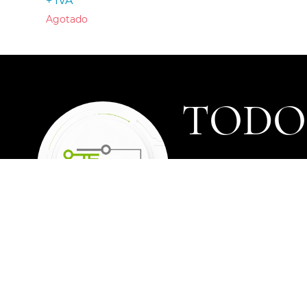
+ IVA
Agotado
TODOS
Los precios de los prod