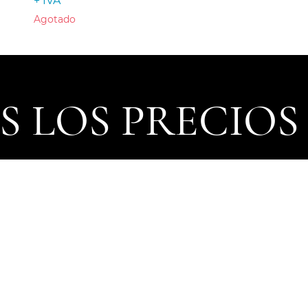
+ IVA
Agotado
 LOS PRECIOS
uctos, cambian todos los días de acuerdo al tipo de cambio
© 2022 TopoEquipos.mx. Derechos reservados.