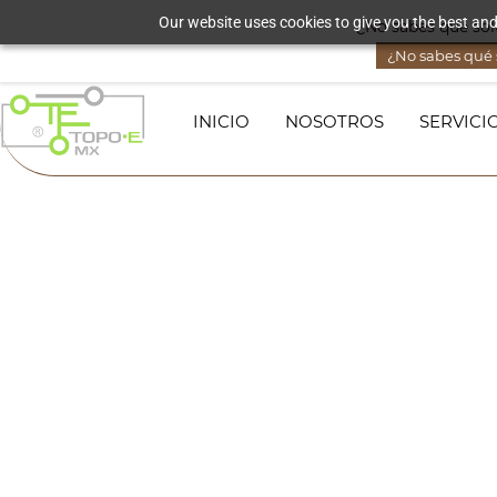
Skip to
Our website uses cookies to give you the best and
¿No sabes qué solu
lorena@topoequipos.mx
3321016582
main
content
¿No sabes qué s
INICIO
NOSOTROS
SERVICI