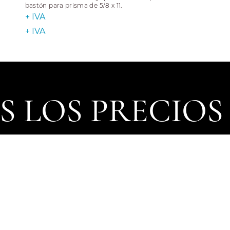
bastón para prisma de 5/8 x 11.
+ IVA
+ IVA
 LOS PRECIOS
uctos, cambian todos los días de acuerdo al tipo de cambio