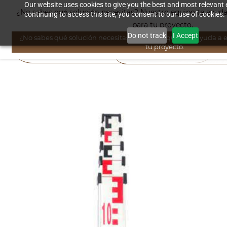
Skip to
Our website uses cookies to give you the best and most relevant 
¿No sabes qué solución necesitas? Nuestro equipo te ayuda a
continuing to access this site, you consent to our use of cookies.
main
para tu proyecto.
content
Do not track
I Accept
¿No sabes qué solución necesitas? Nuestro equipo te ayuda a el
tu proyecto.