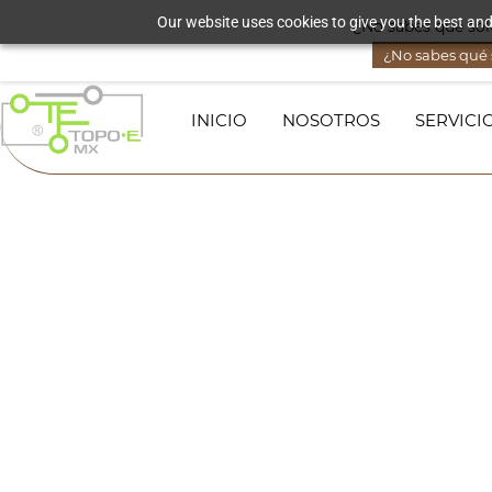
Skip to
Our website uses cookies to give you the best and
¿No sabes qué solu
lorena@topoequipos.mx
3321016582
main
content
¿No sabes qué s
INICIO
NOSOTROS
SERVICI